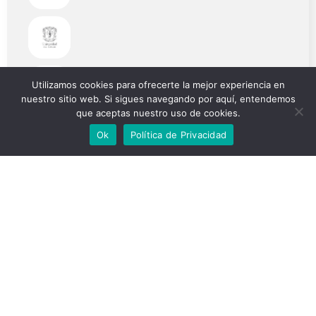
Utilizamos cookies para ofrecerte la mejor experiencia en
nuestro sitio web. Si sigues navegando por aquí, entendemos
que aceptas nuestro uso de cookies.
Ok
Política de Privacidad
Quimerización In Vitro
Sistema de carga de
para el trasplante de
vehículos eléctricos
órganos
Ojo de Dios -
Bolsa biodegradable
Dispositivo IoT que
Dispositivo portátil
reduce los siniestros