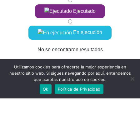
Ejecutado
En ejecución
No se encontraron resultados
Utilizamos cookies para ofrecerte la mejor experiencia en
nuestro sitio web. Si sigues navegando por aquí, entendemos
que aceptas nuestro uso de cookies.
Ok
Política de Privacidad
Una agencia reconocida por
Contáctenos
Calle 8 # 3 – 14, piso 17 Santiago de Cali
info@reddicolombia.com
311 825 8732