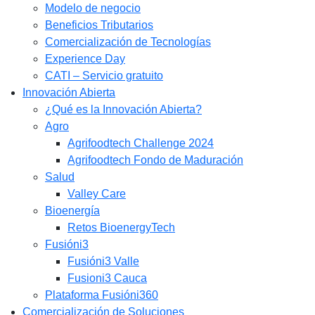
Modelo de negocio
Beneficios Tributarios
Comercialización de Tecnologías
Experience Day
CATI – Servicio gratuito
Innovación Abierta
¿Qué es la Innovación Abierta?
Agro
Agrifoodtech Challenge 2024
Agrifoodtech Fondo de Maduración
Salud
Valley Care
Bioenergía
Retos BioenergyTech
Fusióni3
Fusióni3 Valle
Fusioni3 Cauca
Plataforma Fusióni360
Comercialización de Soluciones