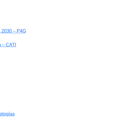
ls 2030 – P4G
n – CATI
nologías