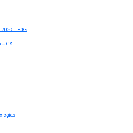
ls 2030 – P4G
n – CATI
nologías