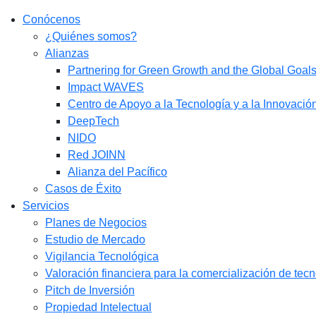
Conócenos
¿Quiénes somos?
Alianzas
Partnering for Green Growth and the Global Goa
Impact WAVES
Centro de Apoyo a la Tecnología y a la Innovació
DeepTech
NIDO
Red JOINN
Alianza del Pacífico
Casos de Éxito
Servicios
Planes de Negocios
Estudio de Mercado​
Vigilancia Tecnológica
Valoración financiera para la comercialización de tec
Pitch de Inversión
Propiedad Intelectual