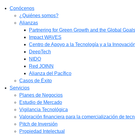
Conócenos
¿Quiénes somos?
Alianzas
Partnering for Green Growth and the Global Goa
Impact WAVES
Centro de Apoyo a la Tecnología y a la Innovació
DeepTech
NIDO
Red JOINN
Alianza del Pacífico
Casos de Éxito
Servicios
Planes de Negocios
Estudio de Mercado​
Vigilancia Tecnológica
Valoración financiera para la comercialización de tec
Pitch de Inversión
Propiedad Intelectual