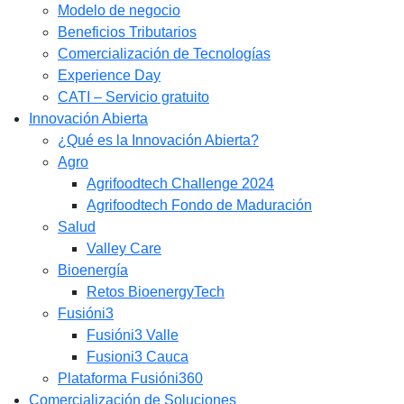
Modelo de negocio
Beneficios Tributarios
Comercialización de Tecnologías
Experience Day
CATI – Servicio gratuito
Innovación Abierta
¿Qué es la Innovación Abierta?
Agro
Agrifoodtech Challenge 2024
Agrifoodtech Fondo de Maduración
Salud
Valley Care
Bioenergía
Retos BioenergyTech
Fusióni3
Fusióni3 Valle
Fusioni3 Cauca
Plataforma Fusióni360
Comercialización de Soluciones