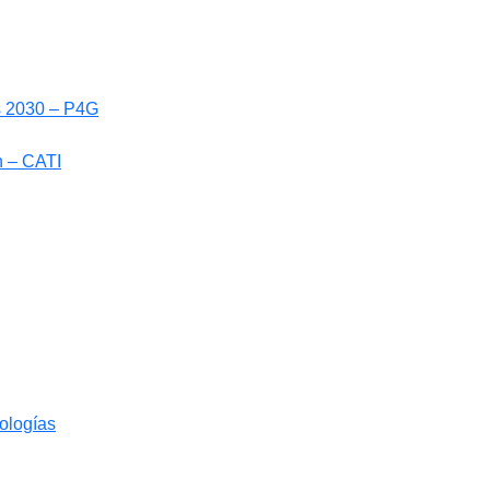
ls 2030 – P4G
n – CATI
nologías