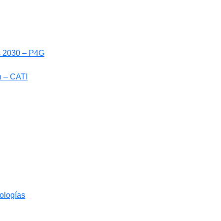
ls 2030 – P4G
n – CATI
nologías