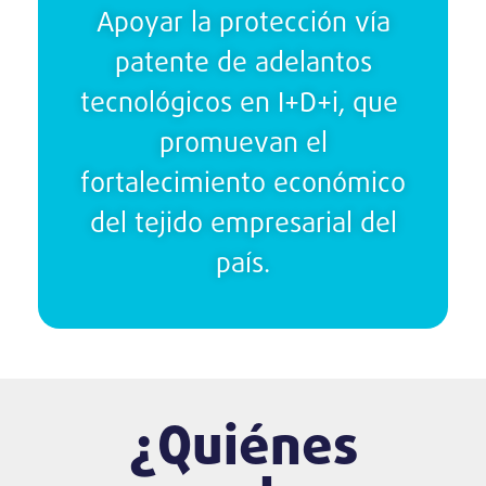
Apoyar la protección vía
patente de adelantos
tecnológicos en I+D+i, que
promuevan el
fortalecimiento económico
del tejido empresarial del
país.
¿Quiénes