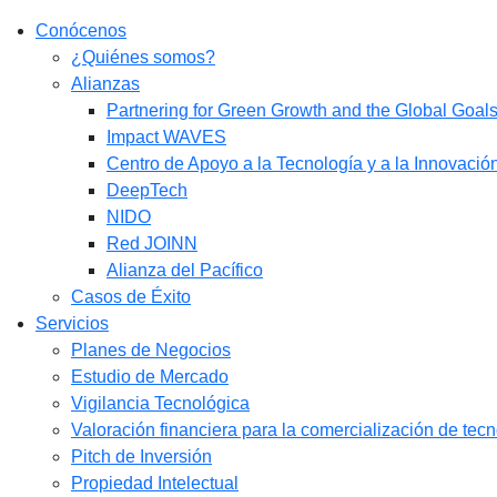
Conócenos
¿Quiénes somos?
Alianzas
Partnering for Green Growth and the Global Goa
Impact WAVES
Centro de Apoyo a la Tecnología y a la Innovació
DeepTech
NIDO
Red JOINN
Alianza del Pacífico
Casos de Éxito
Servicios
Planes de Negocios
Estudio de Mercado​
Vigilancia Tecnológica
Valoración financiera para la comercialización de tec
Pitch de Inversión
Propiedad Intelectual