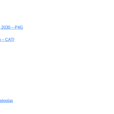
ls 2030 – P4G
n – CATI
nologías