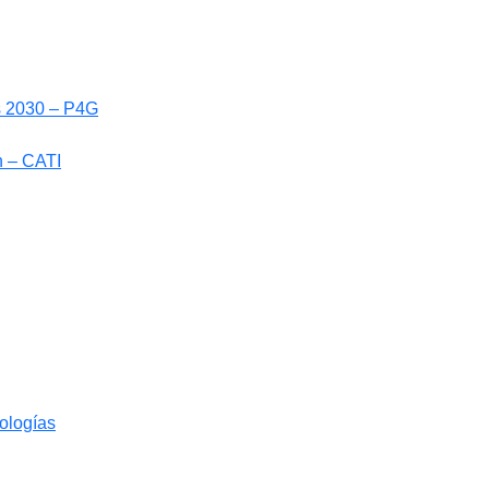
ls 2030 – P4G
n – CATI
nologías