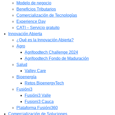
Modelo de negocio
Beneficios Tributarios
Comercialización de Tecnologías
Experience Day
CATI – Servicio gratuito
Innovación Abierta
¿Qué es la Innovación Abierta?
Agro
Agrifoodtech Challenge 2024
Agrifoodtech Fondo de Maduración
Salud
Valley Care
Bioenergía
Retos BioenergyTech
Fusióni3
Fusióni3 Valle
Fusioni3 Cauca
Plataforma Fusióni360
Comercialización de Soluciones