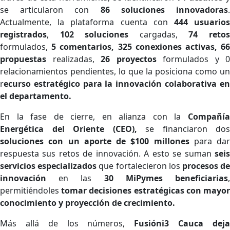
se articularon con
86 soluciones innovadoras
Actualmente, la plataforma cuenta con
444 usuario
registrados
,
102 soluciones
cargadas,
74 reto
formulados,
5 comentarios, 325 conexiones activas, 6
propuestas
realizadas,
26 proyectos
formulados y 0
relacionamientos pendientes, lo que la posiciona como un
r
ecurso estratégico para la innovación colaborativa en
el departamento.
En la fase de cierre, en alianza con la
Compañía
Energética del Oriente (CEO),
se financiaron dos
soluciones con un aporte de $100 millones
para dar
respuesta sus retos de innovación. A esto se suman
seis
servicios especializados
que fortalecieron los
procesos d
innovación
en las
30 MiPymes beneficiarias
permitiéndoles
tomar decisiones estratégicas con mayo
conocimiento y proyección de crecimiento.
Más allá de los números,
Fusióni3 Cauca dej