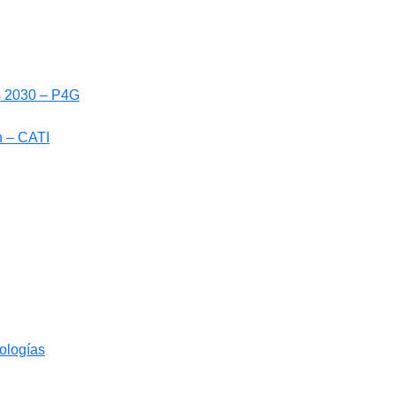
ls 2030 – P4G
n – CATI
nologías