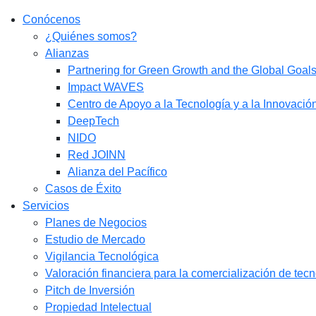
Conócenos
¿Quiénes somos?
Alianzas
Partnering for Green Growth and the Global Goa
Impact WAVES
Centro de Apoyo a la Tecnología y a la Innovació
DeepTech
NIDO
Red JOINN
Alianza del Pacífico
Casos de Éxito
Servicios
Planes de Negocios
Estudio de Mercado​
Vigilancia Tecnológica
Valoración financiera para la comercialización de tec
Pitch de Inversión
Propiedad Intelectual