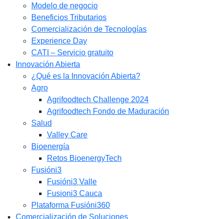
Modelo de negocio
Beneficios Tributarios
Comercialización de Tecnologías
Experience Day
CATI – Servicio gratuito
Innovación Abierta
¿Qué es la Innovación Abierta?
Agro
Agrifoodtech Challenge 2024
Agrifoodtech Fondo de Maduración
Salud
Valley Care
Bioenergía
Retos BioenergyTech
Fusióni3
Fusióni3 Valle
Fusioni3 Cauca
Plataforma Fusióni360
Comercialización de Soluciones