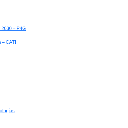
ls 2030 – P4G
n – CATI
nologías