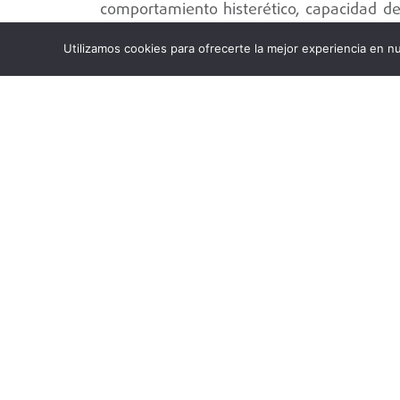
comportamiento histerético, capacidad d
modo de falla. los ensayos de caracteriz
Utilizamos cookies para ofrecerte la mejor experiencia en 
mecánico con diferentes niveles de c
implementados gracias a la config
presentada por el dispositivo objeto d
caracterizar, de manera completa y pre
histerético, la capacidad de deformació
elementos estructurales como muros d
mampostería y conexiones de acero,
experimentales de alta calidad para el
comprensión de su respuesta ante situaci
consecuencia, estos datos experimenta
mejorar los modelos computacionales u
sísmico avanzado de estructuras civiles.