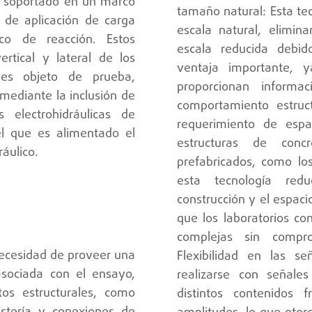
l soportado en un marco
tamaño natural: Esta tec
 de aplicación de carga
escala natural, elimin
co de reacción. Estos
escala reducida debid
tical y lateral de los
ventaja importante, 
les objeto de prueba,
proporcionan informa
mediante la inclusión de
comportamiento estruc
s electrohidráulicas de
requerimiento de espa
 el que es alimentado el
estructuras de con
ráulico.
prefabricados, como los
esta tecnología redu
construcción y el espaci
que los laboratorios co
complejas sin compro
necesidad de proveer una
Flexibilidad en las 
asociada con el ensayo,
realizarse con señale
tos estructurales, como
distintos contenidos