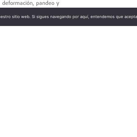
e deformación, pandeo y
ación del comportamiento
nuestro sitio web. Si sigues navegando por aquí, entendemos que acept
arga y desplazamiento
uración de elementos
e divulgación, permite
cisa, el comportamiento
n y el modo de falla de
e concreto reforzado o
 proporcionando datos
 modelado numérico y la
ones sísmicas reales. En
les permiten validar y
tilizados en el diseño