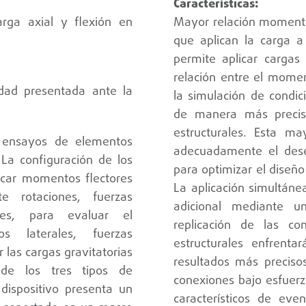
arga axial y flexión en
Mayor relación momento-
que aplican la carga a 
permite aplicar cargas
relación entre el momen
idad presentada ante la
la simulación de condic
de manera más precis
estructurales. Esta ma
a ensayos de elementos
adecuadamente el dese
. La configuración de los
para optimizar el diseño
icar momentos flectores
La aplicación simultáne
e rotaciones, fuerzas
adicional mediante u
es, para evaluar el
replicación de las c
s laterales, fuerzas
estructurales enfrent
 las cargas gravitatorias
resultados más precis
 de los tres tipos de
conexiones bajo esfuerz
 dispositivo presenta un
característicos de eve