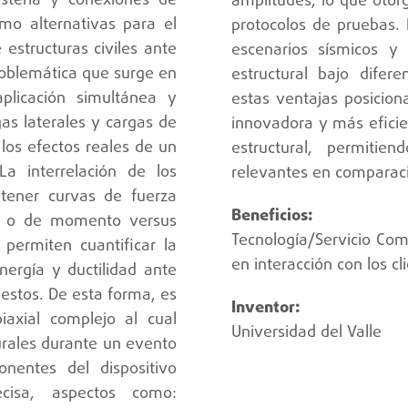
tería y conexiones de
amplitudes, lo que otorg
mo alternativas para el
protocolos de pruebas. 
 estructuras civiles ante
escenarios sísmicos y
roblemática que surge en
estructural bajo difer
plicación simultánea y
estas ventajas posicio
as laterales y cargas de
innovadora y más eficie
los efectos reales de un
estructural, permitie
a interrelación de los
relevantes en comparaci
tener curvas de fuerza
al o de momento versus
Tecnología/Servicio Come
 permiten cuantificar la
en interacción con los c
nergía y ductilidad ante
estos. De esta forma, es
biaxial complejo al cual
Universidad del Valle
urales durante un evento
nentes del dispositivo
ecisa, aspectos como: