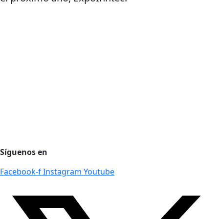
Agencia de desarrollo tecnológico
Protección de datos personales
Preguntas Frecuentes
Régimen Tributario
Síguenos en
Facebook-f
Instagram
Youtube