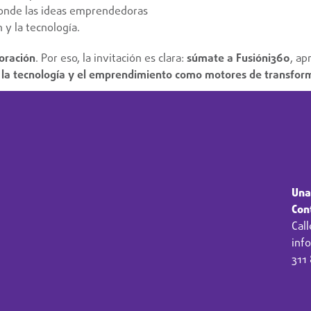
 donde las ideas emprendedoras
 y la tecnología.
boración
. Por eso, la invitación es clara:
súmate a Fusióni360
, ap
, la tecnología y el emprendimiento como motores de transfor
Una
Con
Call
inf
311