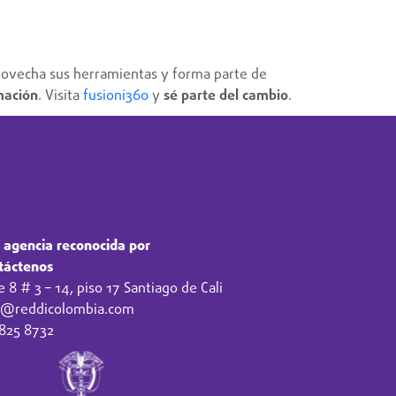
rovecha sus herramientas y forma parte de
mación
. Visita
fusioni360
y
sé parte del cambio
.
 agencia reconocida por
táctenos
e 8 # 3 – 14, piso 17 Santiago de Cali
o@reddicolombia.com
 825 8732