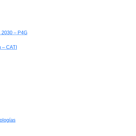
ls 2030 – P4G
n – CATI
nologías