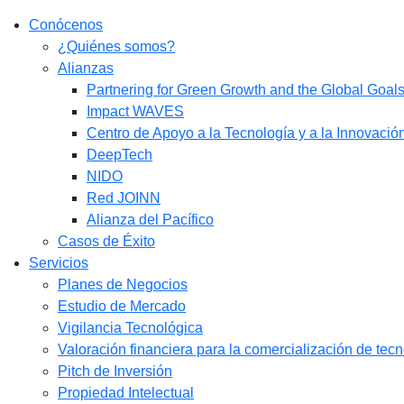
Conócenos
¿Quiénes somos?
Alianzas
Partnering for Green Growth and the Global Goa
Impact WAVES
Centro de Apoyo a la Tecnología y a la Innovació
DeepTech
NIDO
Red JOINN
Alianza del Pacífico
Casos de Éxito
Servicios
Planes de Negocios
Estudio de Mercado​
Vigilancia Tecnológica
Valoración financiera para la comercialización de tec
Pitch de Inversión
Propiedad Intelectual