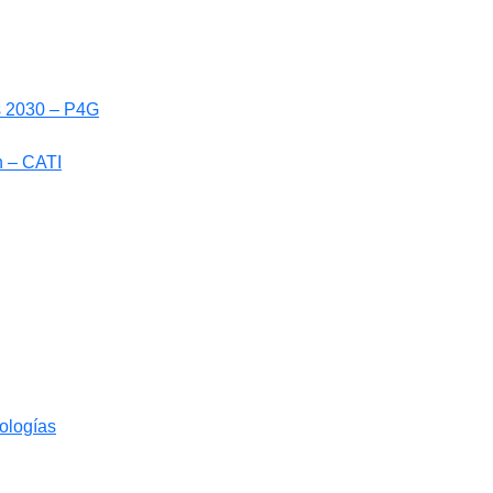
ls 2030 – P4G
n – CATI
nologías