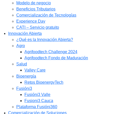
Modelo de negocio
Beneficios Tributarios
Comercialización de Tecnologías
Experience Day
CATI – Servicio gratuito
Innovación Abierta
¿Qué es la Innovación Abierta?
Agro
Agrifoodtech Challenge 2024
Agrifoodtech Fondo de Maduración
Salud
Valley Care
Bioenergía
Retos BioenergyTech
Fusióni3
Fusióni3 Valle
Fusioni3 Cauca
Plataforma Fusióni360
Comercialización de Soluciones