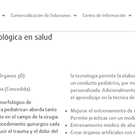
Comercialización de Soluciones
Centro de Información
lógica en salud
Órganos 3D)
la tecnología permite la elab
un conducto pediátrico, por me
a (Concedida).
personalizada. Adicionalmente
el aprendizaje en la técnica d
morfológico de
a pediátrica» aborda tanto
Mejorar el entrenamiento de c
 en el campo de la cirugía
Permite prácticas con un mod
ocedimiento quirúrgico cada
Entrenamiento médico de alta 
cir el trauma y el dolor del
Crear órganos artificiales con c