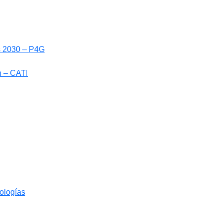
ls 2030 – P4G
n – CATI
nologías