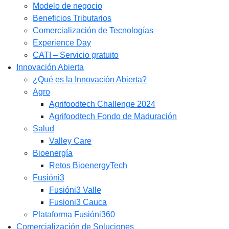
Modelo de negocio
Beneficios Tributarios
Comercialización de Tecnologías
Experience Day
CATI – Servicio gratuito
Innovación Abierta
¿Qué es la Innovación Abierta?
Agro
Agrifoodtech Challenge 2024
Agrifoodtech Fondo de Maduración
Salud
Valley Care
Bioenergía
Retos BioenergyTech
Fusióni3
Fusióni3 Valle
Fusioni3 Cauca
Plataforma Fusióni360
Comercialización de Soluciones