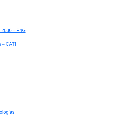
ls 2030 – P4G
n – CATI
nologías