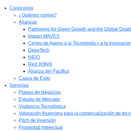
Conócenos
¿Quiénes somos?
Alianzas
Partnering for Green Growth and the Global Goa
Impact WAVES
Centro de Apoyo a la Tecnología y a la Innovació
DeepTech
NIDO
Red JOINN
Alianza del Pacífico
Casos de Éxito
Servicios
Planes de Negocios
Estudio de Mercado​
Vigilancia Tecnológica
Valoración financiera para la comercialización de tec
Pitch de Inversión
Propiedad Intelectual