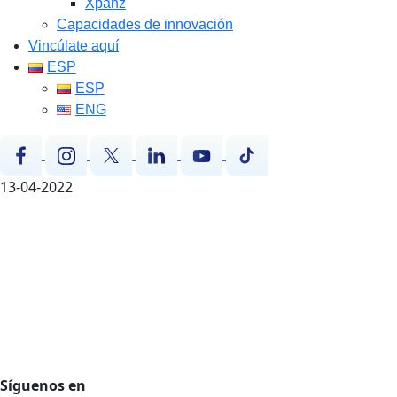
Xpanz
Capacidades de innovación
Vincúlate aquí
ESP
ESP
ENG
13-04-2022
Agencia de desarrollo tecnológico
Protección de datos personales
Preguntas Frecuentes
Régimen Tributario
Síguenos en