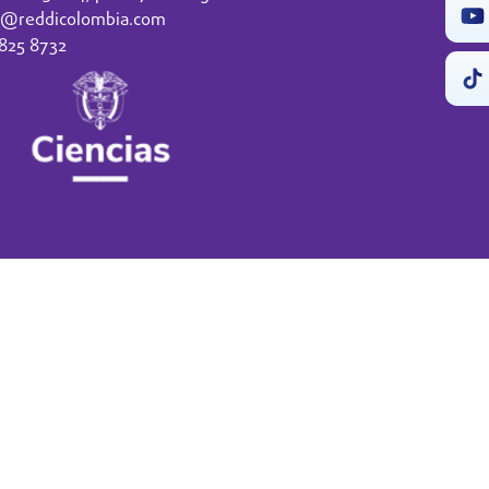
o@reddicolombia.com
 825 8732