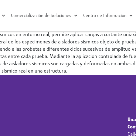
Comercialización de Soluciones
Centro de Información
́smicos en entorno real, permite aplicar cargas a cortante unia
teral de los especímenes de aisladores sísmicos objeto de prue
endo a las probetas a diferentes ciclos sucesivos de amplitud v
betas entre cada prueba. Mediante la aplicación controlada de 
s de aisladores sísmicos son cargadas y deformadas en ambas di
sísmico real en una estructura.
Una
Con
Call