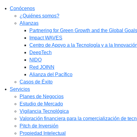
Conócenos
¿Quiénes somos?
Alianzas
Partnering for Green Growth and the Global Goa
Impact WAVES
Centro de Apoyo a la Tecnología y a la Innovació
DeepTech
NIDO
Red JOINN
Alianza del Pacífico
Casos de Éxito
Servicios
Planes de Negocios
Estudio de Mercado​
Vigilancia Tecnológica
Valoración financiera para la comercialización de tec
Pitch de Inversión
Propiedad Intelectual