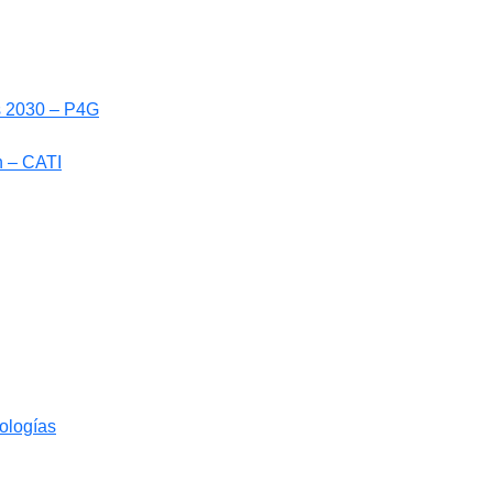
ls 2030 – P4G
n – CATI
nologías