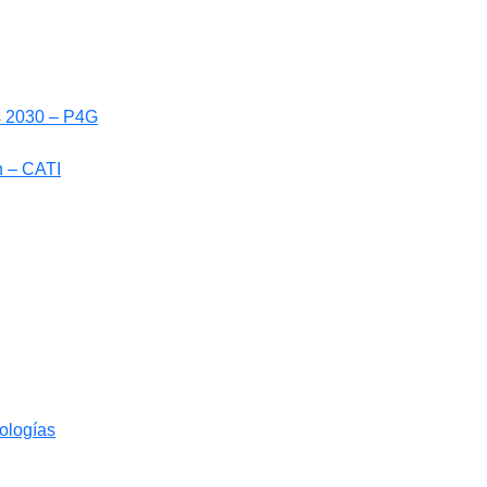
ls 2030 – P4G
n – CATI
nologías