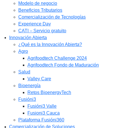
Modelo de negocio
Beneficios Tributarios
Comercialización de Tecnologías
Experience Day
CATI – Servicio gratuito
Innovación Abierta
¿Qué es la Innovación Abierta?
Agro
Agrifoodtech Challenge 2024
Agrifoodtech Fondo de Maduración
Salud
Valley Care
Bioenergía
Retos BioenergyTech
Fusióni3
Fusióni3 Valle
Fusioni3 Cauca
Plataforma Fusióni360
Comercialización de Soluciones