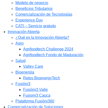
Modelo de negocio
Beneficios Tributarios
Comercialización de Tecnologías
Experience Day
CATI – Servicio gratuito
Innovación Abierta
¿Qué es la Innovación Abierta?
Agro
Agrifoodtech Challenge 2024
Agrifoodtech Fondo de Maduración
Salud
Valley Care
Bioenergía
Retos BioenergyTech
Fusióni3
Fusióni3 Valle
Fusioni3 Cauca
Plataforma Fusióni360
Comercialización de Soluciones