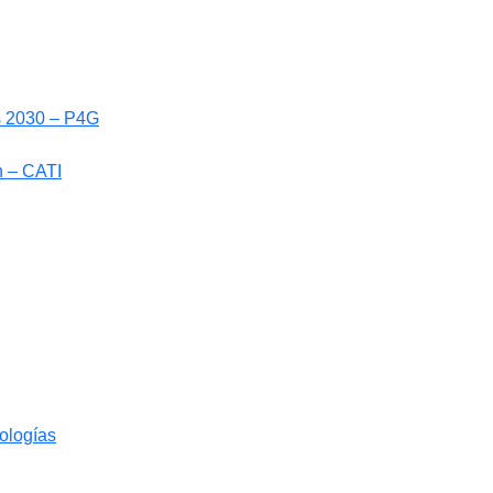
ls 2030 – P4G
n – CATI
nologías