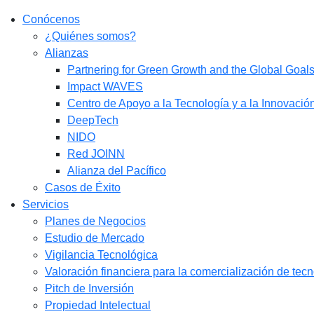
Conócenos
¿Quiénes somos?
Alianzas
Partnering for Green Growth and the Global Goa
Impact WAVES
Centro de Apoyo a la Tecnología y a la Innovació
DeepTech
NIDO
Red JOINN
Alianza del Pacífico
Casos de Éxito
Servicios
Planes de Negocios
Estudio de Mercado​
Vigilancia Tecnológica
Valoración financiera para la comercialización de tec
Pitch de Inversión
Propiedad Intelectual