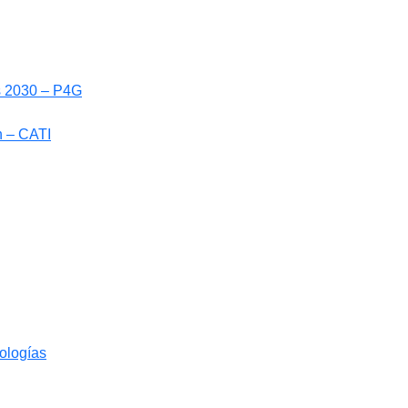
ls 2030 – P4G
n – CATI
nologías