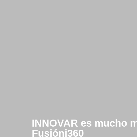
INNOVAR es mucho má
Fusióni360