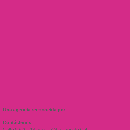
conforme a la política de tratamiento de datos
personales, a la cual podrá acceder haciendo
clic aquí.
Enviar
Ángela María Castro Rodríguez
Directora e investigadora principal
Fusióni3 Cauca
acastro@reddicolombia.com
Una agencia reconocida por
Contáctenos
Calle 8 # 3 – 14, piso 17 Santiago de Cali